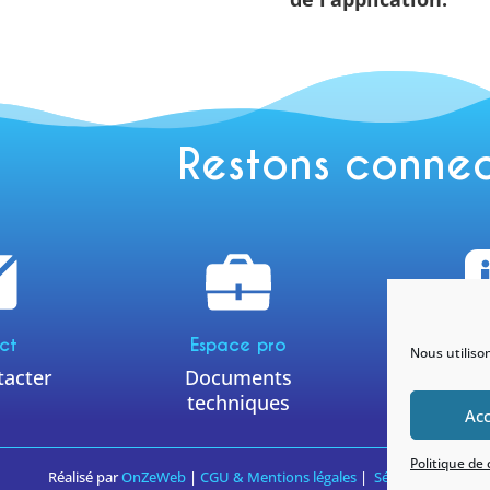
Restons conne
Ins
ct
Espace pro
Nous utiliso
tacter
Documents
@yneom
techniques
Ac
Politique de
Réalisé par
OnZeWeb
|
CGU & Mentions légales
|
Sécurité & confide