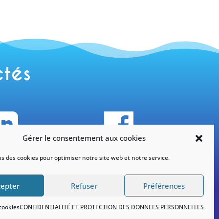
ctés

Gérer le consentement aux cookies
tagram
Facebook
ns des cookies pour optimiser notre site web et notre service.
officiel
#yneom
cepter
Refuser
Préférences
 cookies
CONFIDENTIALITÉ ET PROTECTION DES DONNEES PERSONNELLES
ntialité
|
Politique de cookies