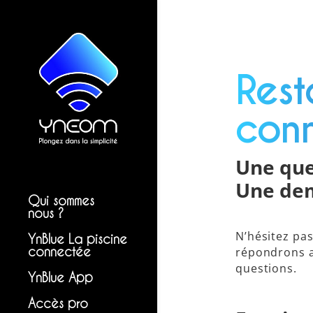
Rest
con
Une que
Une dem
Qui sommes
nous ?
N’hésitez pa
YnBlue La piscine
connectée
répondrons av
questions.
YnBlue App
Accès pro