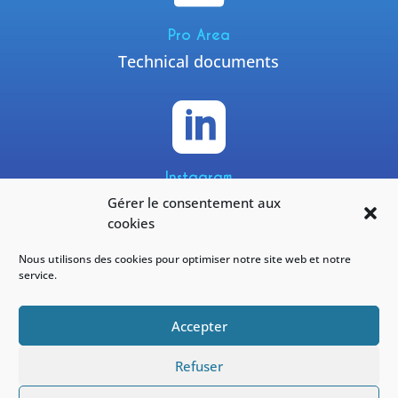
Pro Area
Technical documents

Instagram
Gérer le consentement aux
@yneomofficiel
cookies
Nous utilisons des cookies pour optimiser notre site web et notre
service.
Facebook
Accepter
#yneom
Refuser