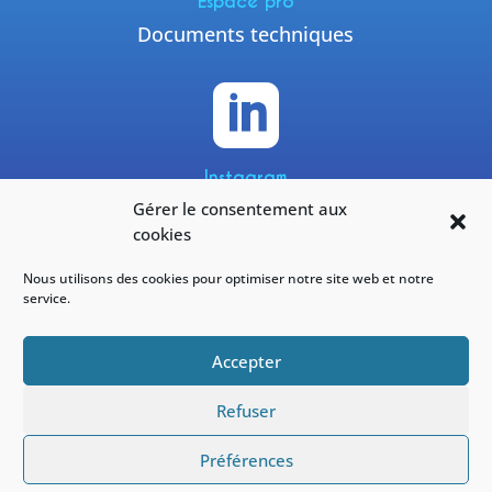
Espace pro
Documents techniques

Instagram
Gérer le consentement aux
@yneomofficiel
cookies
Nous utilisons des cookies pour optimiser notre site web et notre
service.
Facebook
Accepter
#yneom
Refuser
Préférences
Réalisé par
OnZeWeb
|
CGU & Mentions légales
|
Sécurité