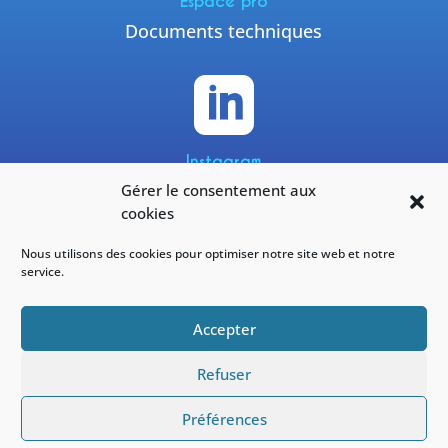
Espace pro
Documents techniques

Instagram
Gérer le consentement aux
@yneomofficiel
cookies
Nous utilisons des cookies pour optimiser notre site web et notre
service.
Facebook
Accepter
#yneom
Refuser
Préférences
Réalisé par
OnZeWeb
|
CGU & Mentions légales
|
Sécurité