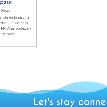
ppeur
|
News
liste de la piscine
crute un business
H/F. Vous voulez en
r le profil
Let's stay conn