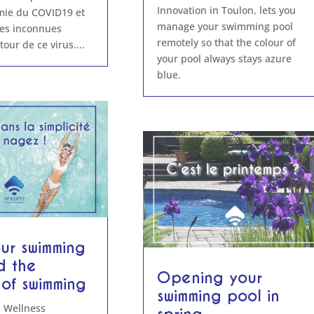
Innovation in Toulon, lets you
émie du COVID19 et
manage your swimming pool
es inconnues
remotely so that the colour of
our de ce virus....
your pool always stays azure
blue.
ur swimming
d the
Opening your
 of swimming
swimming pool in
|
Wellness
spring