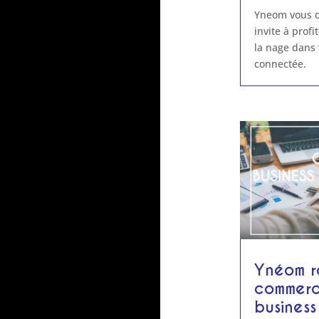
Yneom vous co
invite à prof
la nage dans 
connectée.
Ynéom r
commerc
business