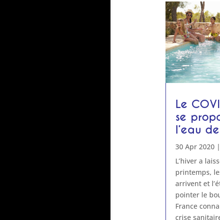
Le COVI
se prop
l’eau de
30 Apr 2020
L’hiver a lais
printemps, le
arrivent et l’
pointer le bo
France conna
crise sanitai