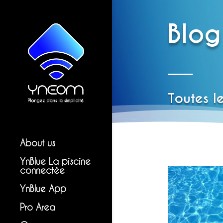
Blog
Toutes l
About us
YnBlue La piscine
connectée
YnBlue App
Pro Area