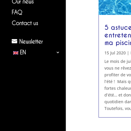
Our news
FAQ
Contact us
5 astuc
entreten
Newsletter
ma pisci
EN
15 Jul 2020
|
Le mois de jui
vous ne rêvez
profiter de vo
l’été ! Mais q
fortes chaleu
d’été… et do
quotidien dan
Toutefois, vou