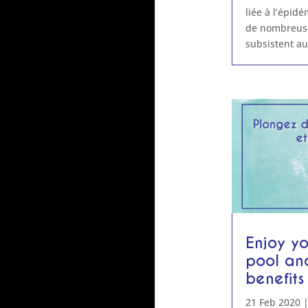
liée à l’épid
de nombreus
subsistent aut
Enjoy yo
pool an
benefits
21 Feb 2020