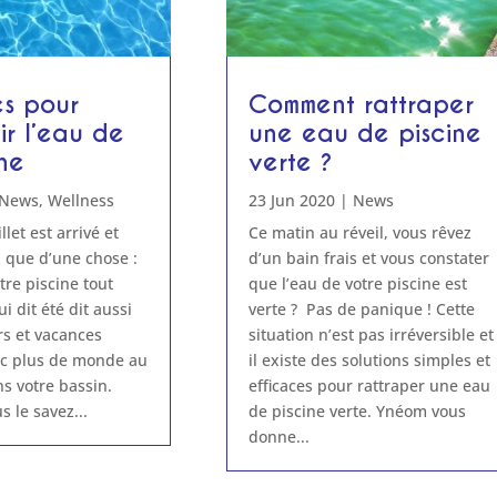
es pour
Comment rattraper
ir l’eau de
une eau de piscine
ne
verte ?
News
,
Wellness
23 Jun 2020
|
News
llet est arrivé et
Ce matin au réveil, vous rêvez
 que d’une chose :
d’un bain frais et vous constater
tre piscine tout
que l’eau de votre piscine est
ui dit été dit aussi
verte ? Pas de panique ! Cette
rs et vacances
situation n’est pas irréversible et
nc plus de monde au
il existe des solutions simples et
s votre bassin.
efficaces pour rattraper une eau
s le savez...
de piscine verte. Ynéom vous
donne...