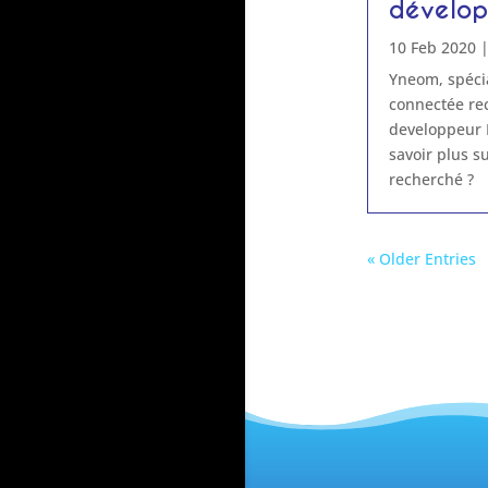
dévelo
10 Feb 2020
Yneom, spécia
connectée re
developpeur 
savoir plus su
recherché ?
« Older Entries