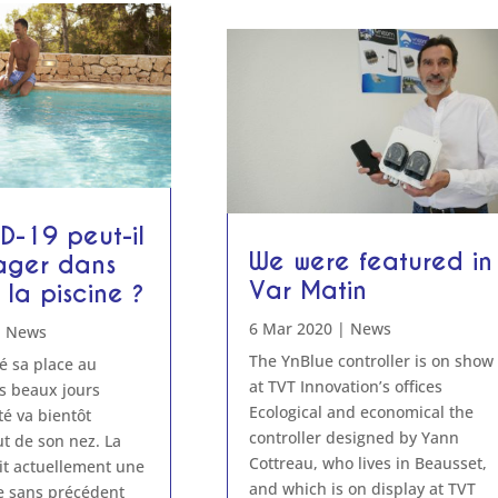
D-19 peut-il
We were featured in
ager dans
Var Matin
 la piscine ?
6 Mar 2020
|
News
|
News
The YnBlue controller is on show
sé sa place au
at TVT Innovation’s offices
s beaux jours
Ecological and economical the
été va bientôt
controller designed by Yann
ut de son nez. La
Cottreau, who lives in Beausset,
it actuellement une
and which is on display at TVT
re sans précédent